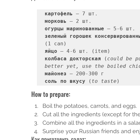
картофель 
морковь 
огурцы маринованные
зеленый горошек консервированн
яйцо 
колбаса докторская
 (
could be p
better yet, use the boiled chi
майонез 
соль по вкусу
 ﻿(
to taste
) 
How to prepare: 
Boil the potatoes, carrots, and eggs. 
Cut all the ingredients (except for th
Combine all the ingredients in a sala
Surprise your Russian friends and enj
Как приготовить салат: