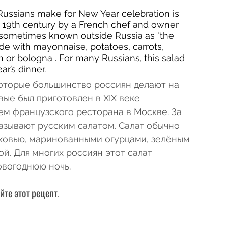
ussians make for New Year celebration is 
e 19th century by a French chef and owner 
s sometimes known outside Russia as "the 
ade with mayonnaise, potatoes, carrots, 
n or bologna . For many Russians, this salad 
r’s dinner.
которые большинство россиян делают на 
вые был приготовлен в XIX веке 
м французского ресторана в Москве. За 
азывают русским салатом. Салат обычно 
ковью, маринованными огурцами, зелёным 
й. Для многих россиян этот салат 
овогоднюю ночь.
йте этот рецепт.