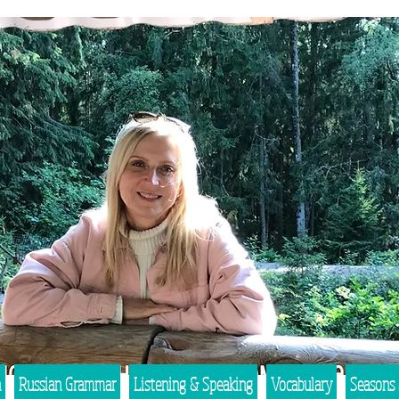
n
Russian Grammar
Listening & Speaking
Vocabulary
Seasons