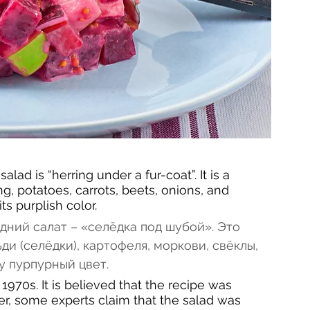
lad is “herring under a fur-coat”. It is a 
g, potatoes, carrots, beets, onions, and 
s purplish color. 
дний салат – «селёдка под шубой». Это 
и (селёдки), картофеля, моркови, свёклы, 
у пурпурный цвет. 
970s. It is believed that the recipe was 
, some experts claim that the salad was 