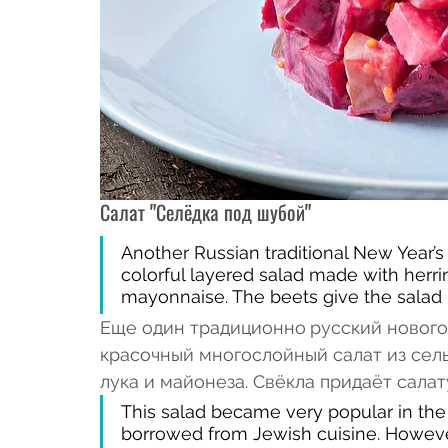
Салат "Селёдка под шубой"
Another Russian traditional New Year’s sa
colorful layered salad made with herrin
mayonnaise. The beets give the salad it
Еще один традиционно
русский нового
красочный многослойный салат из сельд
лука и майонеза. Свёкла придаёт салат
This salad became very popular in the 1
borrowed from Jewish cuisine. However