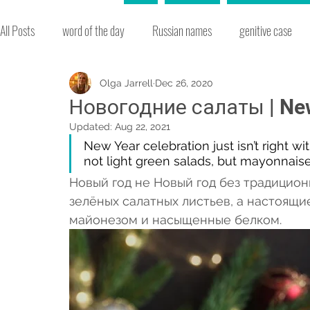
All Posts
word of the day
Russian names
genitive case
slang
environment
words easily confused
adjective
Olga Jarrell
Dec 26, 2020
Новогодние салаты | New
Updated:
Aug 22, 2021
idioms
word formation
Russian culture
new Russian
New Year celebration just isn’t right w
not light green salads, but mayonnaise
Новый год не Новый год без традиционн
Russian history
vocabulary
seasons
accusative cas
зелёных салатных листьев, а настоящи
майонезом и насыщенные белком. 
christmas
music