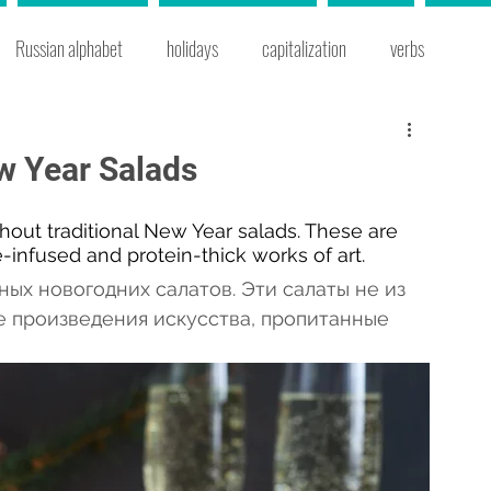
Russian alphabet
holidays
capitalization
verbs
s
Russian cities
prepositional case
prepositions
 Year Salads
 words
grammar
instrumental case
time expressions
ithout traditional New Year salads. These are 
-infused and protein-thick works of art. 
ых новогодних салатов. Эти салаты не из 
e
Russian cooking
Russian traditions
new year
е произведения искусства, пропитанные 