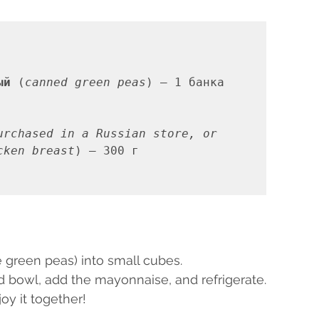
ый 
(
canned green peas
) — 1 банка  
urchased in a Russian store, or 
cken breast
e green peas) into small cubes.  
d bowl, add the mayonnaise, and refrigerate. 
oy it together! 