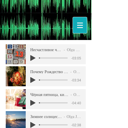
Несчастливое число 13
Olga Jarrell
-03:05
Почему Рождество 7 января_Olga Jarrell.m
Olga Jarrell
-03:34
Чёрная пятница, киберпонедельник и день
Olga Jarrell
-04:40
Зимнее солнцестояние
Olga Jarrell
-02:38