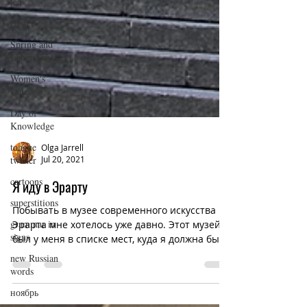
tea
Easter
Spring and
Labor Day
Women's
Day
Day of
Knowledge
tongue
twister
Olga Jarrell
cartoons
Jul 20, 2021
superstitions
Я иду в Эрарту
grammar in
signs
Побывать в музее современного искусства
Эрарта мне хотелось уже давно. Этот музей
new Russian
был у меня в списке мест, куда я должна была
words
сходить в...
ноябрь