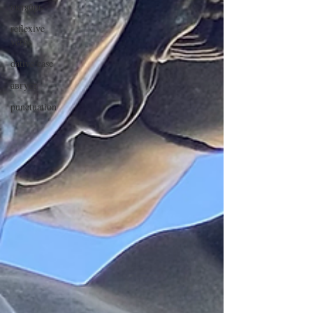
октябрь
reflexive
verbs
dative case
август
punctuation