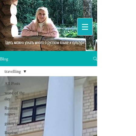
Blog
travelling
All Posts
word of the
day
Russian
names
genitive case
Russian