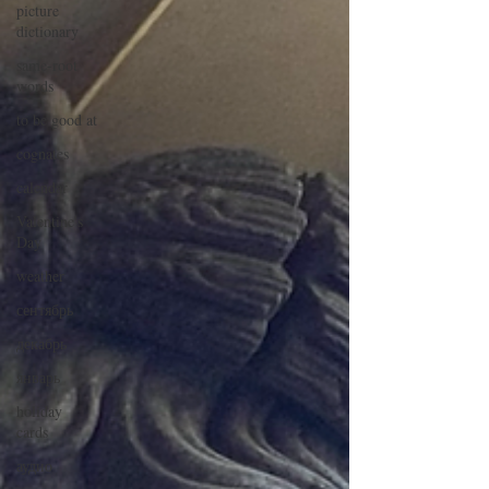
picture
dictionary
same-root
words
to be good at
cognates
calendar
Valentine's
Day
weather
сентябрь
декабрь
январь
holiday
cards
аудио