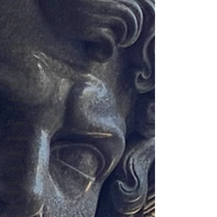
cursive
days of the
week
tongue
twisters
pronunciation
learning
vocabulary
to learn
Victory Day
grammar
июнь
travelling
verbs of
motion
осень