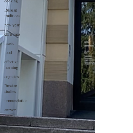
cooking
Russian
traditions
new year
christmas
music
food
effective
learning
cognates
Russian
studies
pronunciation
август
Russian
letters