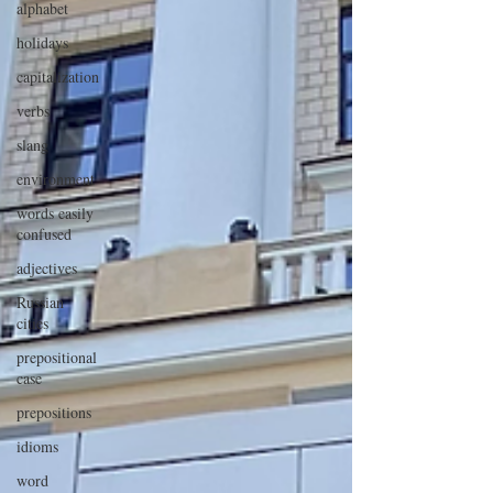
alphabet
holidays
capitalization
verbs
slang
environment
words easily
confused
adjectives
Russian
cities
prepositional
case
prepositions
idioms
word