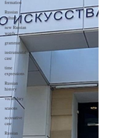
formation
Russian
culture
new Russian
words
grammar
instrumental
case
time
expressions
Russian
history
vocabulary
seasons
accusative
case
Russian