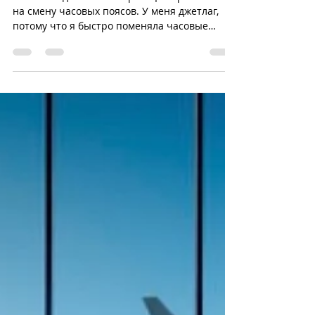
Olga Jarrell
Jul 4, 2021
Джетлаг
Что такое джетлаг? Это реакция организма
на смену часовых поясов. У меня джетлаг,
потому что я быстро поменяла часовые
пояса. Между...