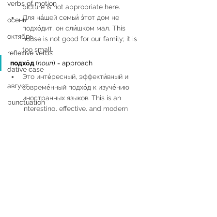
verbs of motion
picture is not appropriate here.  
Для на́шей семьи́ э́тот дом не 
осень
подхо́дит, он сли́шком мал. This 
октябрь
house is not good for our family; it is 
too small. 
reflexive verbs
подхо́д 
(
noun
) = approach 
dative case
Это инте́ресный, эффекти́вный и 
август
совреме́нный подхо́д к изуче́нию 
иностранных языков. This is an 
punctuation
interesting, effective, and modern 
approach to foreign language 
learning.  
на подхо́де
 = coming soon, on (someone’s, 
its) way 
Весна́ уже где-то бли́зко, на 
подхо́де. The spring is somewhere 
close, on its way.  
На подхо́де к до́му я вспо́мнил, что 
забы́л на рабо́те ключи́. On my way 