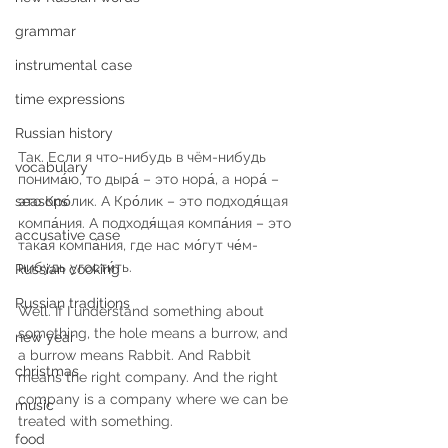
grammar
instrumental case
time expressions
Russian history
Так. Если я что-нибудь в чём-нибудь 
vocabulary
понима́ю, то дыра́ – это нора́, а нора́ – 
это Кро́лик. А Кро́лик – это подходя́щая 
seasons
компа́ния. А подходя́щая компа́ния – это 
accusative case
така́я компа́ния, где нас мо́гут че́м-
нибудь угости́ть.
Russian cooking
Russian traditions
Well. If I understand something about 
something, the hole means a burrow, and 
new year
a burrow means Rabbit. And Rabbit 
christmas
means the right company. And the right 
company is a company where we can be 
music
treated with something.
food