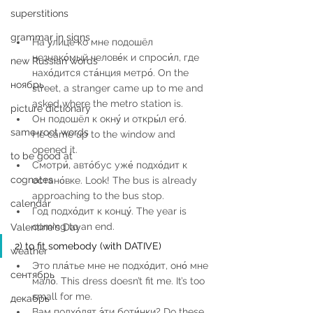
superstitions
grammar in signs
На у́лице ко мне подошёл 
незнако́мый челове́к и спроси́л, где 
new Russian words
нахо́дится ста́нция метро́. On the 
ноябрь
street, a stranger came up to me and 
asked where the metro station is.  
picture dictionary
Он подошёл к окну́ и откры́л его́. 
same-root words
He came up to the window and 
opened it.  
to be good at
Смотри́, авто́бус уже́ подхо́дит к 
cognates
остано́вке. Look! The bus is already 
approaching to the bus stop.   
calendar
Год подхо́дит к концу́. The year is 
coming to an end. 
Valentine's Day
2) to fit somebody (with DATIVE) 
weather
Это пла́тье мне не подхо́дит, оно́ мне 
сентябрь
мало́. This dress doesn’t fit me. It’s too 
small for me.  
декабрь
Вам подхо́дят э́ти боти́нки? Do these 