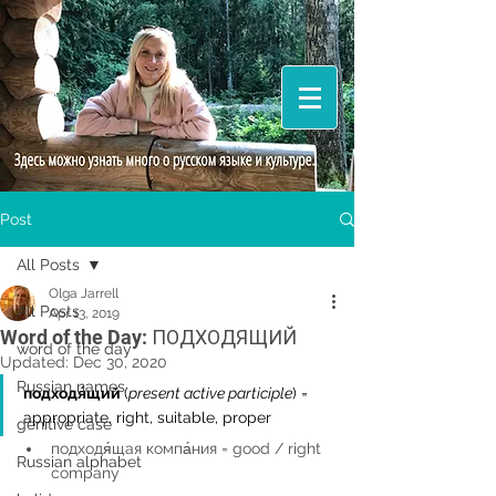
Post
All Posts
Olga Jarrell
All Posts
Apr 13, 2019
Word of the Day: ПОДХОДЯЩИЙ
word of the day
Updated:
Dec 30, 2020
Russian names
подходя́щий 
(
present active participle
) = 
appropriate, right, suitable, proper 
genitive case
подходя́щая компа́ния = good / right 
Russian alphabet
company 