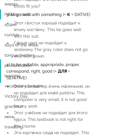
январь
boots fit you? 
holiday cards
3) to go well with something (+ 
К
 + DATIVE) 
Этот га́лстук хорошо́ подхо́дит к 
аудио
э́тому костю́му. This tie goes well 
cursive
with this suit.  
Се́рый цвет не подхо́дит к 
days of the week
зелёному.The gray color does not go 
tongue twisters
well with green.  
4) to be suitable, appropriate, proper, 
pronunciation
correspond, right, good (+ 
ДЛЯ
 + 
learning
GENITIVE) 
vocabulary to learn
Этот компью́тер о́чень ма́ленький, он 
не подхо́дит для мое́й рабо́ты. This 
Victory Day
computer is very small; it is not good 
for my work.  
grammar
Этот уче́бник не подхо́дит для э́того 
июнь
ку́рса. This textbook is not right for 
this course.  
travelling
Эта карти́нка сюда́ не подхо́дит. This 