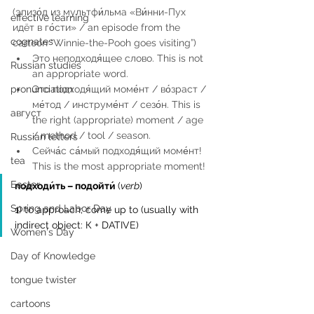
(эпизо́д из мультфи́льма «Ви́нни-Пух 
effective learning
идёт в го́сти» / an episode from the 
cognates
cartoon “Winnie-the-Pooh goes visiting”)
Это неподходя́щее слово. This is not 
Russian studies
an appropriate word.  
Это подходя́щий моме́нт / во́зраст / 
pronunciation
ме́тод / инструме́нт / сезо́н. This is 
август
the right (appropriate) moment / age 
/ method / tool / season.  
Russian letters
Сейча́с са́мый подходя́щий моме́нт! 
tea
This is the most appropriate moment! 
Easter
подходи́ть – подойти́ 
(
verb
)
Spring and Labor Day
1) to approach; come up to (usually with 
indirect object: К + DATIVE)
Women's Day
Day of Knowledge
tongue twister
cartoons