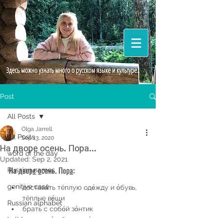
Post
All Posts
Olga Jarrell
All Posts
Sep 13, 2020
На дворе осень. Пора...
word of the day
Updated:
Sep 2, 2021
На двор
е
о
сень. Пор
а
:
Russian names
genitive case
достава́ть тёплую оде́жду и о́бувь, 
тёплые ве́щи
Russian alphabet
брать с собо́й зо́нтик