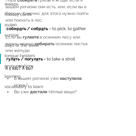
январь
вашем регионе они есть, или, если вы в 
России. Конечно, для этого нужно пойти 
holiday cards
или поехать в лес.
аудио
собир
а
ть / собр
а
ть
 = to pick, to gather
cursive
Если вы 
гуляете 
в осеннем лесу или 
парке, можно 
собирать
 осенние листья 
days of the week
или жёлуди.
tongue twisters
гул
я
ть / погул
я
ть 
= to take a stroll
pronunciation
А у вас? А вы?
learning
В вашем регионе уже 
наступила
осень?
vocabulary to learn
Вы уже 
достали 
тёплые вещи? 
Victory Day
Какие?
Что вы 
пьёте
, чтобы 
согреться
?
grammar
Вы 
едите 
горячий суп осенью?
июнь
Вы любите 
гулять
 в осеннем лесу? 
Почему?
travelling
Вы всегда 
берёте с собой
 зонт 