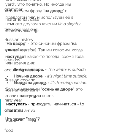
yard". Это понятно. Но иногда мы 
grammar
используем фразу "
на двор
е
" с 
предлогом "
на
", и используем её в 
instrumental case
немного другом значении (
in a slightly 
time expressions
different meaning
).
Russian history
"
На двор
е
" - это синоним фразы "
на 
vocabulary
у
лице
" (
outside
). Так мы говорим, когда 
наступ
а
ет
 какая-то погода, время года, 
seasons
или время дня: 
Зим
а
 на дворе. 
= 
The winter is outside.
accusative case
Ночь на двор
е
.
 =
 It's night time outside.
Russian cooking
Мор
о
з на двор
е
. 
= 
It's freezing outside.
Если мы говорим "
о
сень на двор
е
", это 
Russian traditions
значит 
наступ
и
ла 
осень.
new year
наступ
а
ть 
= приход
и
ть, начин
а
ться = to 
christmas
come, to arrive
Что значит "пор
а
"?
music
food