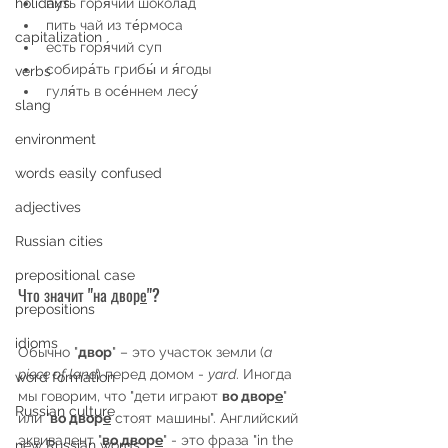
holidays
пить горя́чий шокола́д
пить чай из те́рмоса
capitalization
есть горя́чий суп
собира́ть грибы́ и я́годы
verbs
гуля́ть в осе́ннем лесу́
slang
environment
words easily confused
adjectives
Russian cities
prepositional case
Что значит "на двор
е
"?
prepositions
idioms
Обычно "
двор
" – это участок земли (
a 
piece of land
) перед домом - 
yard
. Иногда 
word formation
мы говорим, что "дети играют 
во двор
е
" 
Russian culture
или "
во двор
е
 стоят машины". Английский 
эквивалент "
во двор
е
" - это фраза "in the 
new Russian words