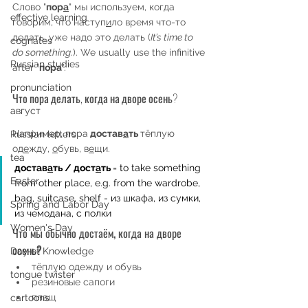
Слово "
пор
а
" мы используем, когда 
effective learning
говорим, что наступ
и
ло время что-то 
делать, уже надо это делать (
It’s time to 
cognates
do something.
). We usually use the infinitive 
Russian studies
after "
пора
".
pronunciation
Что пора делать, когда на дворе осень?
август
Например, пора
 достав
а
ть 
тёплую 
Russian letters
од
е
жду, 
о
бувь, в
е
щи.
tea
достав
а
ть / дост
а
ть 
= to take something 
Easter
from other place, e.g. from the wardrobe, 
bag, suitcase, shelf - из шкафа, из сумки, 
Spring and Labor Day
из чемодана, с полки 
Women's Day
Что мы обычно достаём, когда на дворе 
осень?
Day of Knowledge
тёплую одежду и обувь
tongue twister
резиновые сапоги
плащ
cartoons