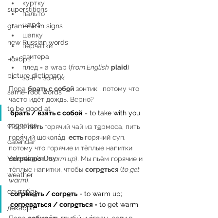
куртку
superstitions
пальто
шарф
grammar in signs
шапку
new Russian words
перчатки
свитера
ноябрь
плед = a wrap (
from English
plaid
)
picture dictionary
зонт = зонтик
Пора 
брать с соб
о
й 
зонтик , потому что 
same-root words
часто идёт дождь. Верно?
to be good at
брать / взять с соб
о
й
 = to take with you
cognates
Пора 
пить 
горячий чай из т
е
рмоса, пить 
горя́чий шокола́д, 
есть 
горячий суп, 
calendar
потому что горячие и тёплые напитки 
Valentine's Day
согрев
а
ют
 (
warm up
). Мы пьём горячие и 
тёплые напитки, чтобы 
согр
е
ться 
(
to get 
weather
warm
).
сентябрь
согрев
а
ть / согр
е
ть
 = to warm up; 
согрев
а
ться / согр
е
ться 
= to get warm
декабрь
Пора 
собира́ть 
грибы́ и я́годы, если в 